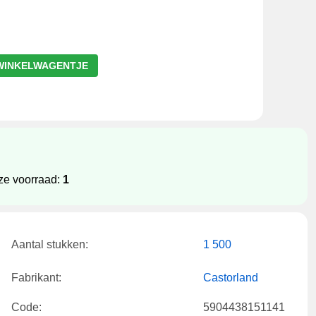
WINKELWAGENTJE
nze voorraad:
1
Aantal stukken:
1 500
Fabrikant:
Castorland
Code:
5904438151141