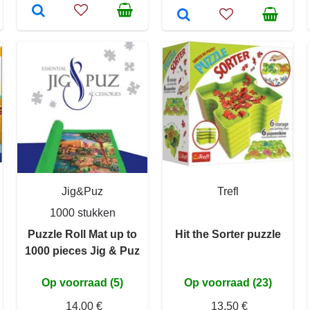
Jig&Puz
Trefl
1000 stukken
Puzzle Roll Mat up to
Hit the Sorter puzzle
1000 pieces Jig & Puz
Op voorraad (5)
Op voorraad (23)
14,00 €
13,50 €