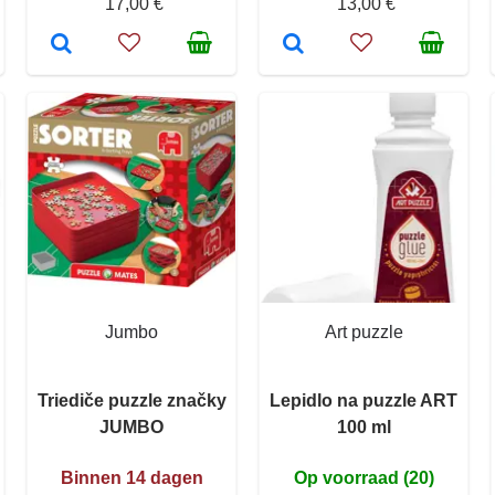
17,00 €
13,00 €
Jumbo
Art puzzle
Triediče puzzle značky
Lepidlo na puzzle ART
JUMBO
100 ml
Binnen 14 dagen
Op voorraad (20)