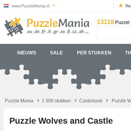
www.PuzzleMania.nl
Reg
13118
Puzzel 
NIEUWS
SALE
PER STUKKEN
T
Puzzle Mania
1 500 stukken
Castorland
Puzzle W
Puzzle Wolves and Castle