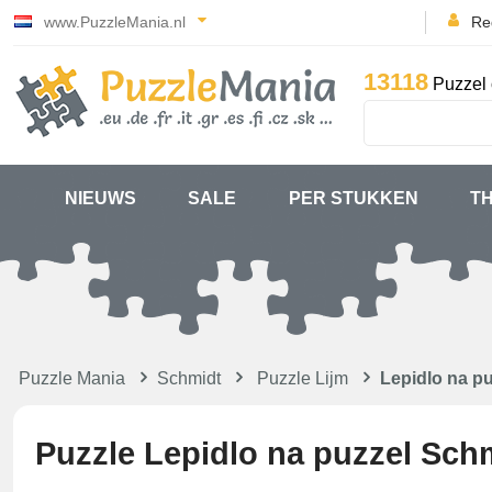
www.PuzzleMania.nl
Reg
13118
Puzzel 
NIEUWS
SALE
PER STUKKEN
T
Puzzle Mania
Schmidt
Puzzle Lijm
Lepidlo na p
Puzzle Lepidlo na puzzel Sch