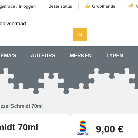
istratie
/
Inloggen
Bestelstatus
Groothandel
op voorraad
HEMA'S
AUTEURS
MERKEN
TYPEN
uzzel Schmidt 70ml
midt 70ml
9,00 €