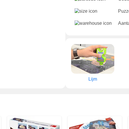
Puzze
Aanta
Lijm