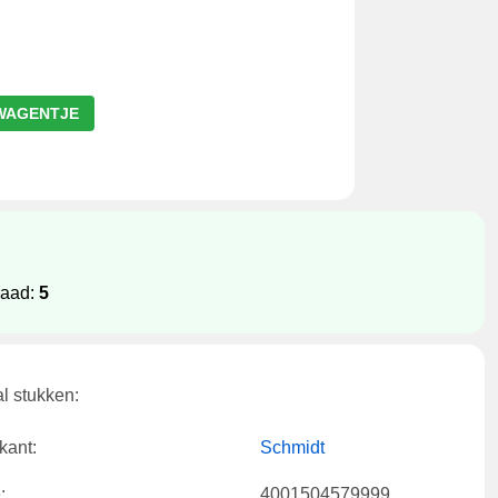
WAGENTJE
raad:
5
l stukken:
kant:
Schmidt
:
4001504579999