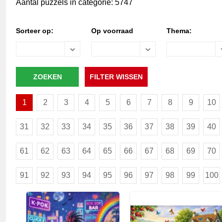
Aantal puzzels in categorie: 5747
Sorteer op:
Op voorraad
Thema:
1
2
3
4
5
6
7
8
9
10
31
32
33
34
35
36
37
38
39
40
61
62
63
64
65
66
67
68
69
70
91
92
93
94
95
96
97
98
99
100