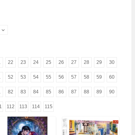
1
22
23
24
25
26
27
28
29
30
1
52
53
54
55
56
57
58
59
60
1
82
83
84
85
86
87
88
89
90
1
112
113
114
115