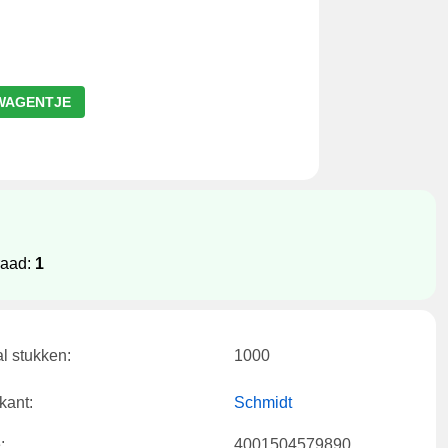
WAGENTJE
raad:
1
l stukken:
1000
kant:
Schmidt
:
4001504579890