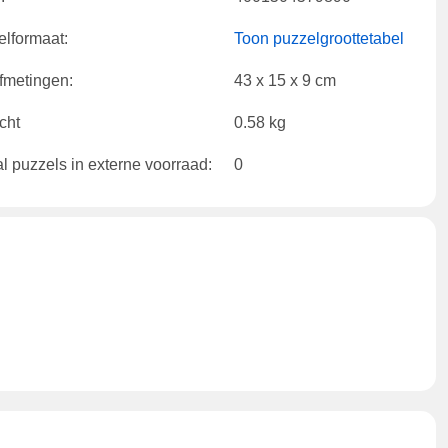
lformaat:
Toon puzzelgroottetabel
fmetingen:
43 x 15 x 9 cm
cht
0.58 kg
l puzzels in externe voorraad:
0