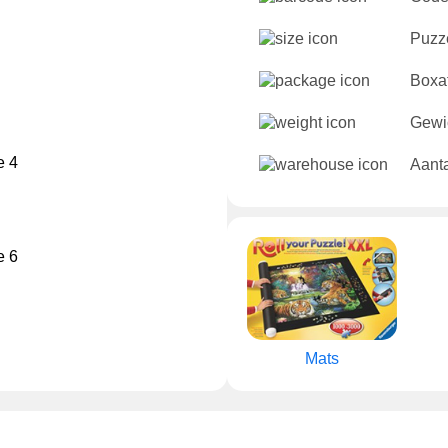
Puzze
Boxa
Gewi
Aanta
Mats