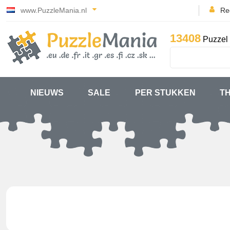
www.PuzzleMania.nl
Reg
13408
Puzzel 
NIEUWS
SALE
PER STUKKEN
T