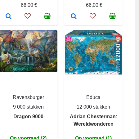
66,00 €
66,00 €
Ravensburger
Educa
9 000 stukken
12 000 stukken
Dragon 9000
Adrian Chesterman:
Wereldwonderen
Op voorraad (2)
Op voorraad (1)