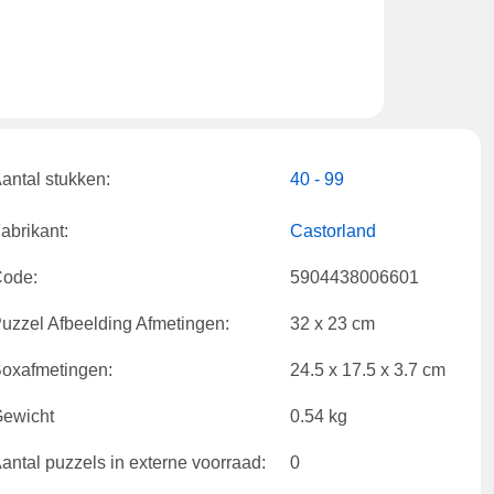
antal stukken:
40 - 99
abrikant:
Castorland
ode:
5904438006601
uzzel Afbeelding Afmetingen:
32 x 23 cm
oxafmetingen:
24.5 x 17.5 x 3.7 cm
ewicht
0.54 kg
antal puzzels in externe voorraad:
0