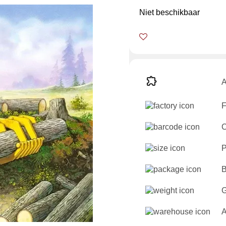
Niet beschikbaar
A
F
C
P
B
G
A