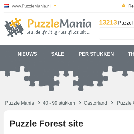
www.PuzzleMania.nl
Reg
13213
Puzzel 
NIEUWS
SALE
PER STUKKEN
T
Puzzle Mania
40 - 99 stukken
Castorland
Puzzle 
Puzzle Forest site