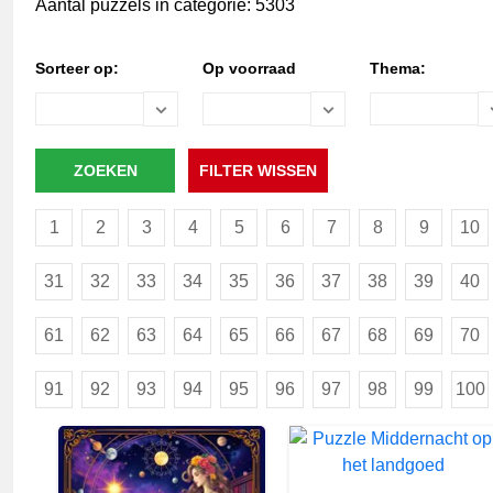
Aantal puzzels in categorie: 5303
Sorteer op:
Op voorraad
Thema:
1
2
3
4
5
6
7
8
9
10
31
32
33
34
35
36
37
38
39
40
61
62
63
64
65
66
67
68
69
70
91
92
93
94
95
96
97
98
99
100