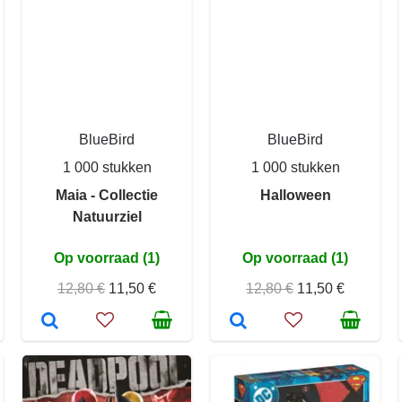
BlueBird
BlueBird
1 000 stukken
1 000 stukken
Maia - Collectie
Halloween
Natuurziel
Op voorraad (1)
Op voorraad (1)
12,80 €
11,50 €
12,80 €
11,50 €