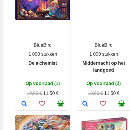
BlueBird
BlueBird
1 000 stukken
1 000 stukken
De alchemist
Middernacht op het
landgoed
Op voorraad (1)
Op voorraad (2)
12,80 €
11,50 €
12,80 €
11,50 €