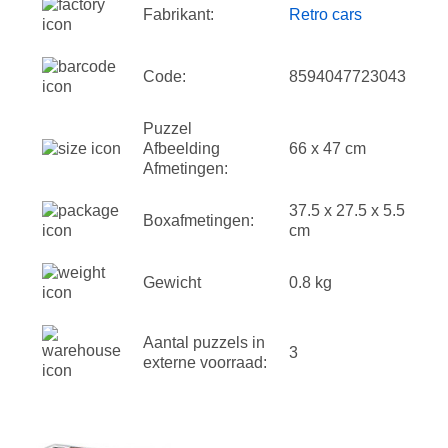
Fabrikant:
Retro cars
Code:
8594047723043
Puzzel
Afbeelding
66 x 47 cm
Afmetingen:
37.5 x 27.5 x 5.5
Boxafmetingen:
cm
Gewicht
0.8 kg
Aantal puzzels in
3
externe voorraad: