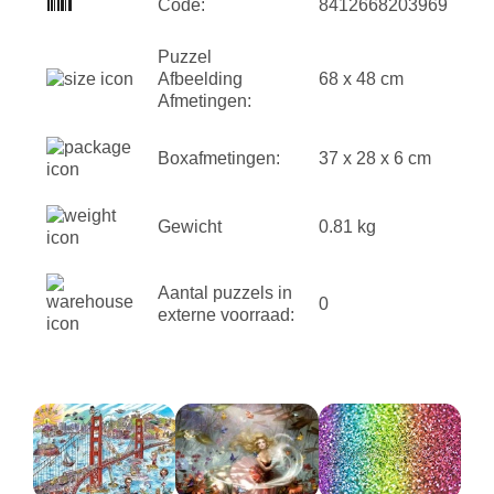
Code:
8412668203969
Puzzel
Afbeelding
68 x 48 cm
Afmetingen:
Boxafmetingen:
37 x 28 x 6 cm
Gewicht
0.81 kg
Aantal puzzels in
0
externe voorraad: