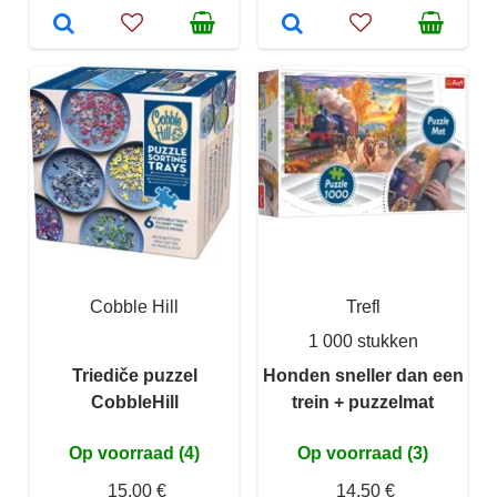
Cobble Hill
Trefl
1 000 stukken
Triediče puzzel
Honden sneller dan een
CobbleHill
trein + puzzelmat
Op voorraad (4)
Op voorraad (3)
15,00 €
14,50 €