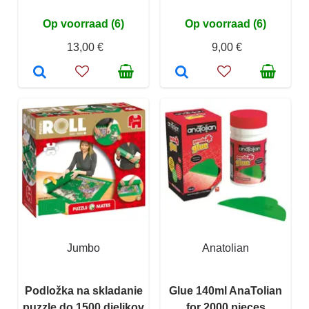
Op voorraad (6)
Op voorraad (6)
13,00 €
9,00 €
Jumbo
Anatolian
Podložka na skladanie
Glue 140ml AnaTolian
puzzle do 1500 dielikov
for 2000 pieces