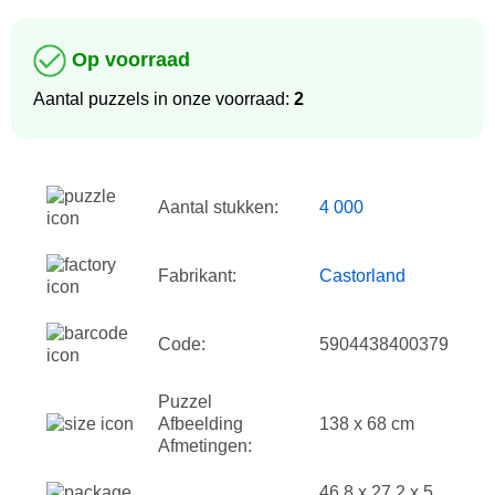
Op voorraad
Aantal puzzels in onze voorraad:
2
Aantal stukken:
4 000
Fabrikant:
Castorland
Code:
5904438400379
Puzzel
Afbeelding
138 x 68 cm
Afmetingen:
46.8 x 27.2 x 5