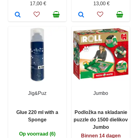
17,00 €
13,00 €
Jig&Puz
Jumbo
Glue 220 ml with a
Podložka na skladanie
Sponge
puzzle do 1500 dielikov
Jumbo
Op voorraad (6)
Binnen 14 dagen