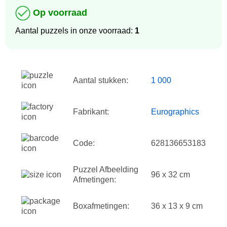
Op voorraad
Aantal puzzels in onze voorraad:
1
Aantal stukken:
1 000
Fabrikant:
Eurographics
Code:
628136653183
Puzzel Afbeelding
96 x 32 cm
Afmetingen:
Boxafmetingen:
36 x 13 x 9 cm