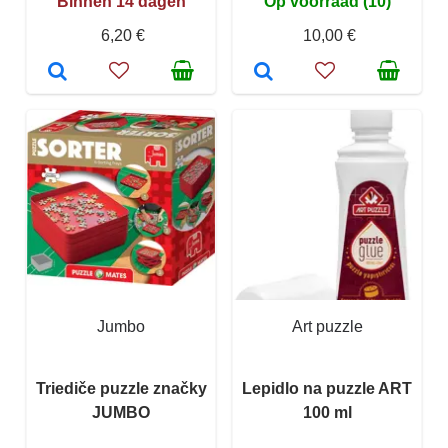
Binnen 14 dagen
Op voorraad (10)
6,20 €
10,00 €
Jumbo
Art puzzle
Triediče puzzle značky
Lepidlo na puzzle ART
JUMBO
100 ml