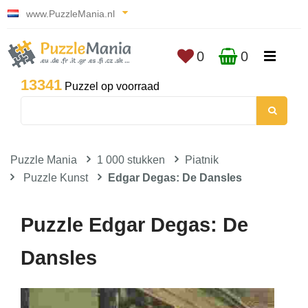
www.PuzzleMania.nl
0
0
13341
Puzzel op voorraad
Puzzle Mania
1 000 stukken
Piatnik
Puzzle Kunst
Edgar Degas: De Dansles
Puzzle Edgar Degas: De
Dansles