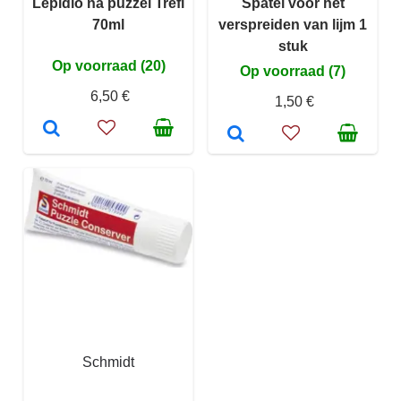
Lepidlo na puzzel Trefl
Spatel voor het
70ml
verspreiden van lijm 1
stuk
Op voorraad (20)
Op voorraad (7)
6,50 €
1,50 €
Schmidt