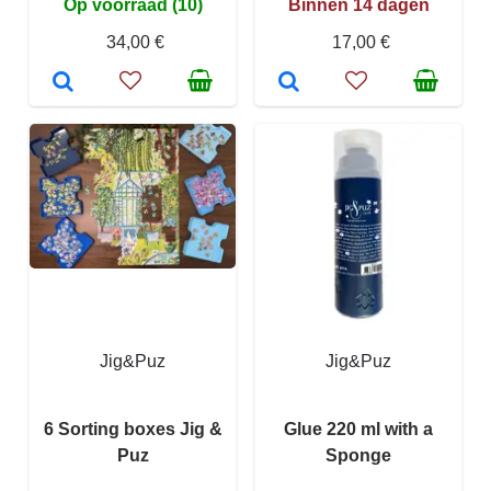
Op voorraad (10)
Binnen 14 dagen
34,00 €
17,00 €
Jig&Puz
Jig&Puz
6 Sorting boxes Jig &
Glue 220 ml with a
Puz
Sponge