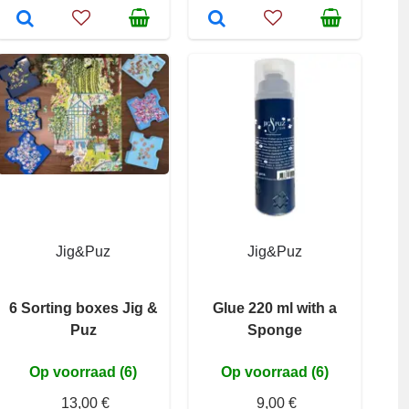
Jig&Puz
Jig&Puz
6 Sorting boxes Jig &
Glue 220 ml with a
Puz
Sponge
Op voorraad (6)
Op voorraad (6)
13,00 €
9,00 €