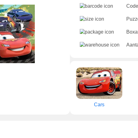
Code
Puzze
Boxa
Aanta
Cars