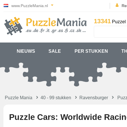
www.PuzzleMania.nl
Reg
13341
Puzzel 
NIEUWS
SALE
PER STUKKEN
T
Puzzle Mania
40 - 99 stukken
Ravensburger
Puzz
Puzzle Cars: Worldwide Raci