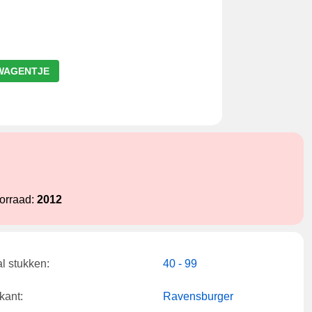
WAGENTJE
oorraad:
2012
l stukken:
40 - 99
kant:
Ravensburger