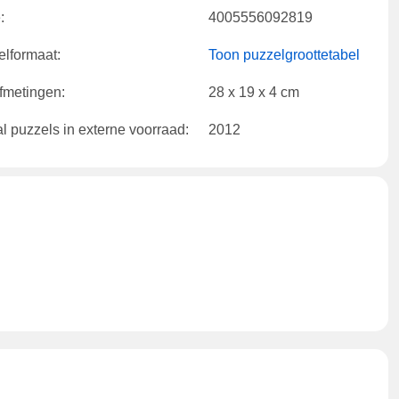
:
4005556092819
lformaat:
Toon puzzelgroottetabel
fmetingen:
28 x 19 x 4 cm
l puzzels in externe voorraad:
2012