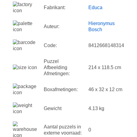
Fabrikant:
Educa
Hieronymus
Auteur:
Bosch
Code:
8412668148314
Puzzel
Afbeelding
214 x 118.5 cm
Afmetingen:
Boxafmetingen:
46 x 32 x 12 cm
Gewicht
4.13 kg
Aantal puzzels in
0
externe voorraad: