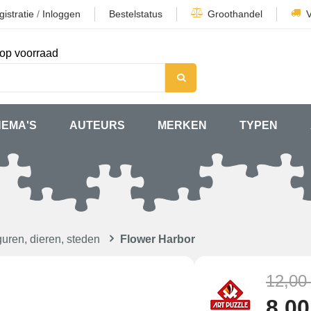
istratie
/
Inloggen
Bestelstatus
Groothandel
op voorraad
HEMA'S
AUTEURS
MERKEN
TYPEN
uren, dieren, steden
Flower Harbor
12,00
8,00