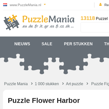
www.PuzzleMania.nl
Reg
13118
Puzzel 
NIEUWS
SALE
PER STUKKEN
T
Puzzle Mania
1 000 stukken
Art puzzle
Puzzle Fig
Puzzle Flower Harbor