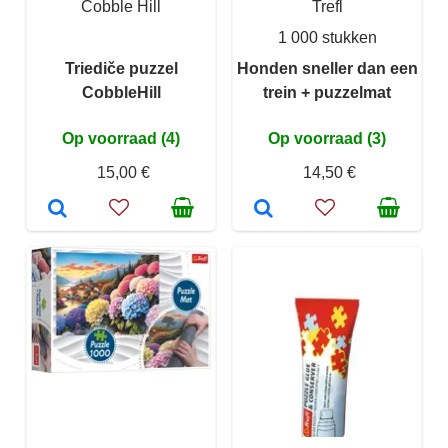
Cobble Hill
Trefl
1 000 stukken
Triediče puzzel
Honden sneller dan een
CobbleHill
trein + puzzelmat
Op voorraad (4)
Op voorraad (3)
15,00 €
14,50 €