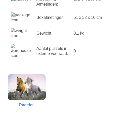
Afmetingen:
Boxafmetingen:
51 x 32 x 16 cm
Gewicht
8.1 kg
Aantal puzzels in
0
externe voorraad:
Paarden