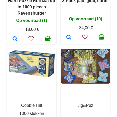
Hard Puzzle Roll Mat up
3-Pack pad, glue, sorter
to 1000 pieces
Ravensburger
Op voorraad (10)
Op voorraad (1)
34,00 €
18,00 €
Cobble Hill
Jig&Puz
1000 stukken