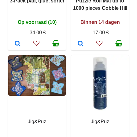
3-Pack pad, glue, sorter
Puzzle Roll Mat up to
1000 pieces Cobble Hill
Op voorraad (10)
Binnen 14 dagen
34,00 €
17,00 €
Jig&Puz
Jig&Puz