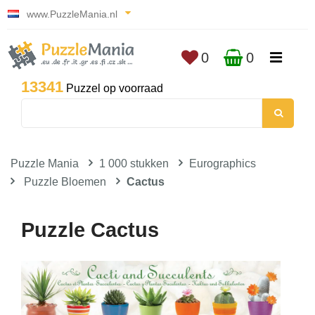
www.PuzzleMania.nl
0
0
13341
Puzzel op voorraad
Puzzle Mania
1 000 stukken
Eurographics
Puzzle Bloemen
Cactus
Puzzle Cactus