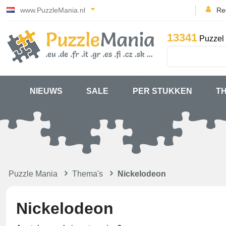
www.PuzzleMania.nl
Reg
13341
Puzzel 
NIEUWS
SALE
PER STUKKEN
T
Puzzle Mania
Thema's
Nickelodeon
Nickelodeon