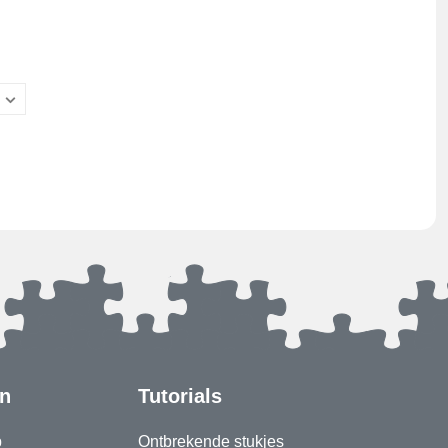
en
Tutorials
p
Ontbrekende stukjes