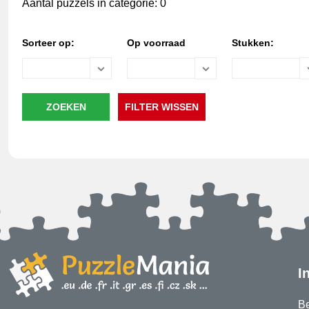
Aantal puzzels in categorie: 0
Sorteer op:
Op voorraad
Stukken:
I
Be