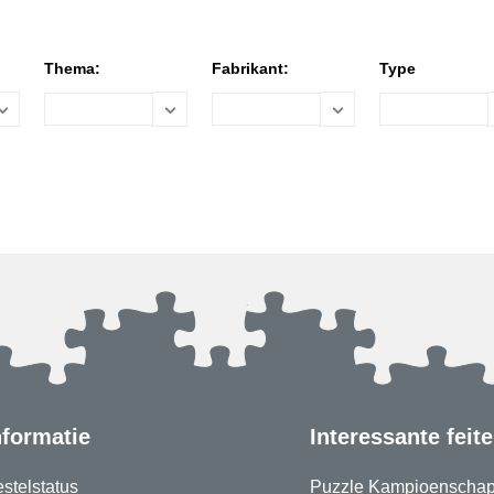
Thema:
Fabrikant:
Type
nformatie
Interessante feit
stelstatus
Puzzle Kampioenscha