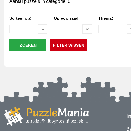
Aantal puzzels in categorie: 0
Sorteer op:
Op voorraad
Thema:
I
Be