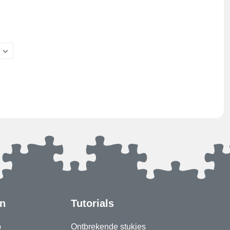
en
Tutorials
p
Ontbrekende stukjes