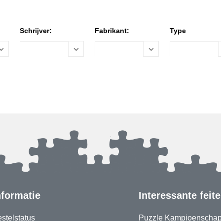
Schrijver:
Fabrikant:
Type
nformatie
Interessante feit
stelstatus
Puzzle Kampioenscha