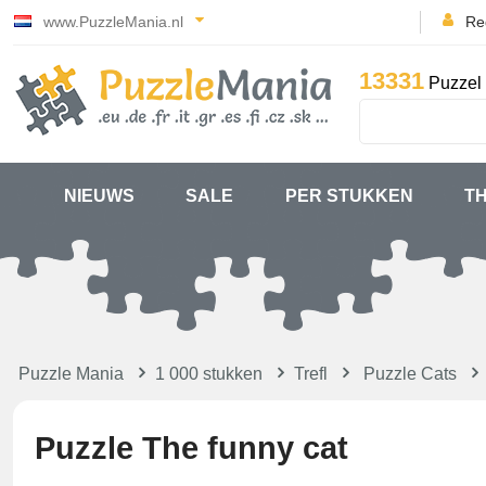
www.PuzzleMania.nl
Reg
13331
Puzzel 
NIEUWS
SALE
PER STUKKEN
T
Puzzle Mania
1 000 stukken
Trefl
Puzzle Cats
Puzzle The funny cat