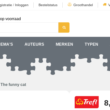
istratie
/
Inloggen
Bestelstatus
Groothandel
op voorraad
HEMA'S
AUTEURS
MERKEN
TYPEN
The funny cat
8