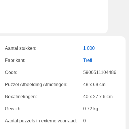
Aantal stukken:
1 000
Fabrikant:
Trefl
Code:
5900511104486
Puzzel Afbeelding Afmetingen:
48 x 68 cm
Boxafmetingen:
40 x 27 x 6 cm
Gewicht
0.72 kg
Aantal puzzels in externe voorraad:
0